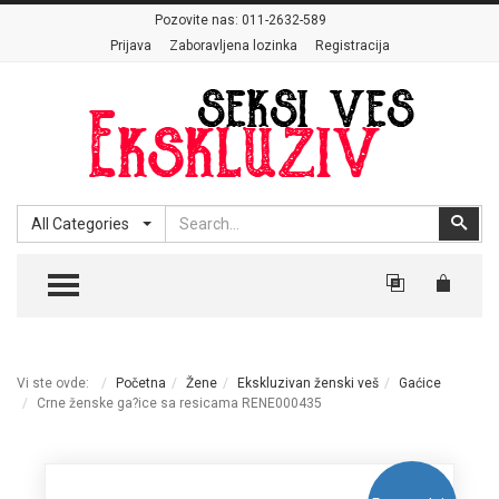
Pozovite nas:
011-2632-589
Prijava
Zaboravljena lozinka
Registracija
Search
Sear
All Categories
TOGGLE MENU
Vi ste ovde:
Početna
Žene
Ekskluzivan ženski veš
Gaćice
Crne ženske ga?ice sa resicama RENE000435