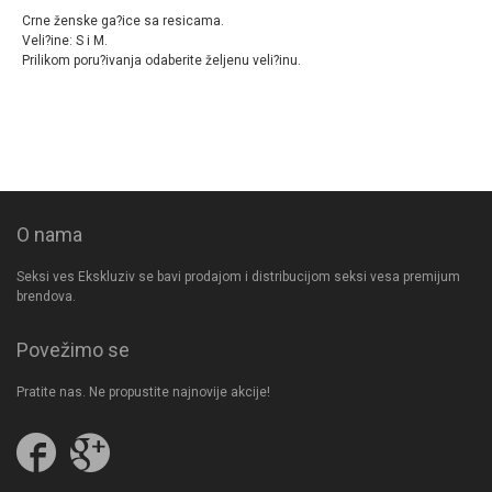
Crne ženske ga?ice sa resicama.
Veli?ine: S i M.
Prilikom poru?ivanja odaberite željenu veli?inu.
O nama
Seksi ves Ekskluziv se bavi prodajom i distribucijom seksi vesa premijum
brendova.
Povežimo se
Pratite nas. Ne propustite najnovije akcije!
Pratite
Follow
nas
us
na
on