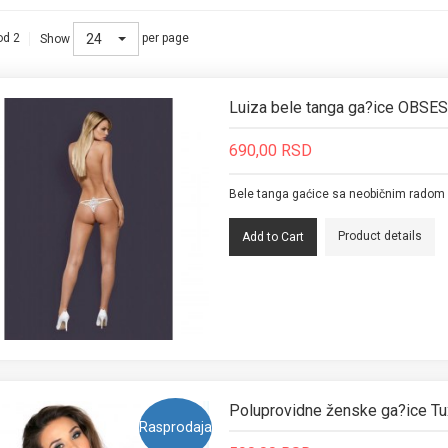
24
od 2
per page
Show
Luiza bele tanga ga?ice OBSE
690,00 RSD
Bele tanga gaćice sa neobičnim radom
Product details
Poluprovidne ženske ga?ice 
Rasprodaja