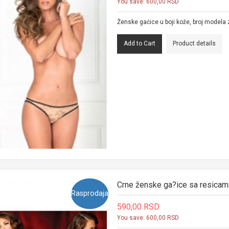
You save:
600,00 RSD
Ženske gaćice u boji kože, broj modela
Product details
Crne ženske ga?ice sa resic
Rasprodaja
590,00 RSD
You save:
600,00 RSD