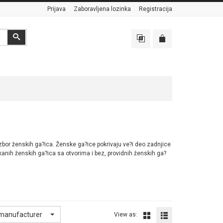
Prijava
Zaboravljena lozinka
Registracija
Search
 izbor ženskih ga?ica. Ženske ga?ice pokrivaju ve?i deo zadnjice
pkanih ženskih ga?ica sa otvorima i bez, providnih ženskih ga?
 manufacturer
View as: