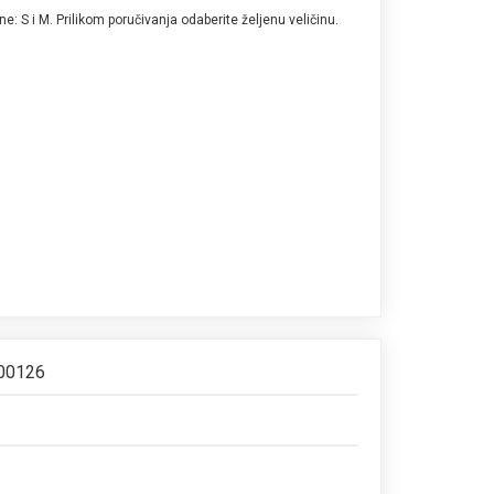
: S i M. Prilikom poručivanja odaberite željenu veličinu.
S00126