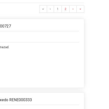
«
‹
1
2
›
»
S00727
 nazad.
Tuxedo RENE000333