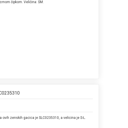
crnom čipkom. Veličina: SM.
LC0235310
 ovih zenskih gacica je SLC0235310, a velicina je S-L.