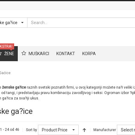
Search
ke ga?ice
KSTRA!
ŽENE
MUŠKARCI
KONTAKT
KORPA
Gaćice
ve
ženske ga?ice
raznih svetski poznatih firmi, u ovoj kategoriji možete na?i veliki
u od tangi, i predstavljaju pravu kombinaciju zavodljivog i seksi. Ogroman izbor ?i
n ga?ica za sva?iji ukus.
ke ga?ice
Product Price
Select
1 - 24 od 46
Sort by
Manufacturer