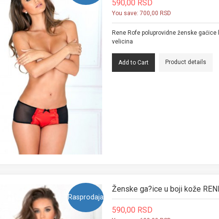
590,00 RSD
You save:
700,00 RSD
Rene Rofe poluprovidne ženske gaćice
velicina
Product details
Ženske ga?ice u boji kože RE
Rasprodaja
590,00 RSD