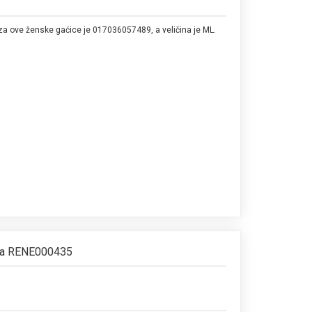
 za ove ženske gaćice je 017036057489, a veličina je ML.
ama RENE000435