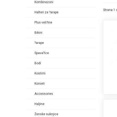
Kombinezoni
Strana 1 
Halteri za ?arape
Plus veli?ine
Bikini
?arape
Spava?ice
Bodi
Kostimi
Korseti
Accessories
Haljine
Ženske suknjice