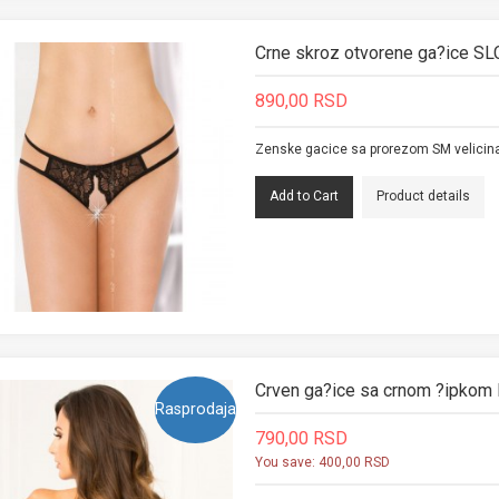
Crne skroz otvorene ga?ice S
890,00 RSD
Zenske gacice sa prorezom SM velicin
Product details
Crven ga?ice sa crnom ?ipko
Rasprodaja
790,00 RSD
You save:
400,00 RSD