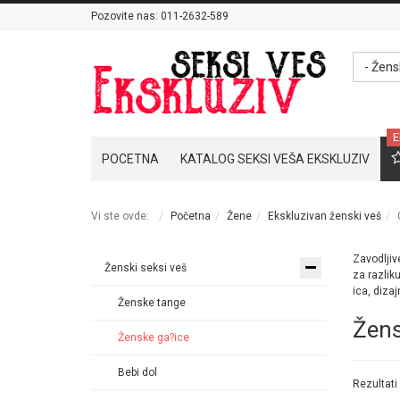
Pozovite nas:
011-2632-589
- Žens
E
POCETNA
KATALOG SEKSI VEŠA EKSKLUZIV
Vi ste ovde:
Početna
Žene
Ekskluzivan ženski veš
Zavodlji
Ženski seksi veš
za razlik
ica, dizaj
Ženske tange
Žens
Ženske ga?ice
Bebi dol
Rezultati 