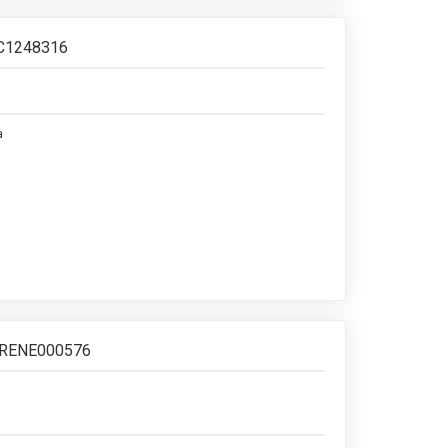
LC1248316
a
m RENE000576