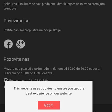
Seksi ves Ekskluziv se bavi prodajom i distribucijom seksi vesa premijum
brendova.
Povežimo se
Pratite nas. Ne propustite najnovije akcije!
Pratite
Follow
nas
us
na
on
Facebooku
Google
Pozovite nas
Plus
Mozete nas pozvati svakim radnim danom od 10:00 do 20:00 casova, i
Subotom od 10:00 do 16:00 casova.
Pozovite nas: 011-2632-589
office@seksives.com
This website uses cookies to ensure you get the
best experience on our website.
Got it!