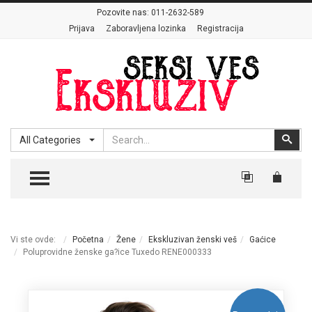
Pozovite nas:
011-2632-589
Prijava
Zaboravljena lozinka
Registracija
Search
Sear
All Categories
TOGGLE MENU
Vi ste ovde:
Početna
Žene
Ekskluzivan ženski veš
Gaćice
Poluprovidne ženske ga?ice Tuxedo RENE000333