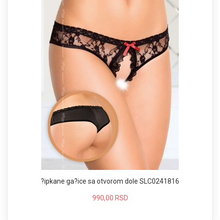
?ipkane ga?ice sa otvorom dole SLC0241816
990,00 RSD