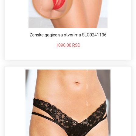
Zenske gagice sa otvorima SLC0241136
1090,00 RSD