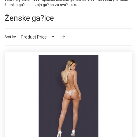
ženskih ga?ica, dizajn ga?ica za sva?iji ukus.
Ženske ga?ice
Product Price
Sort by