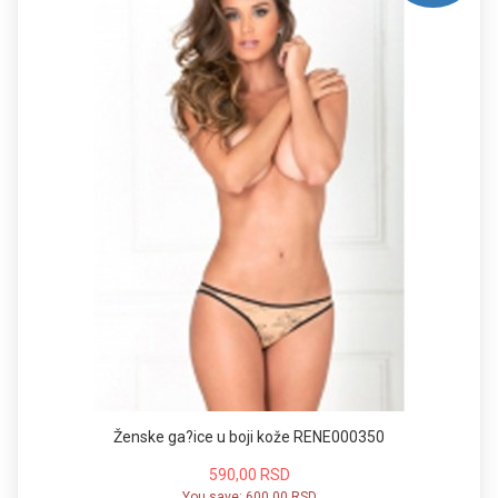
Ženske ga?ice u boji kože RENE000350
590,00 RSD
You save:
600,00 RSD