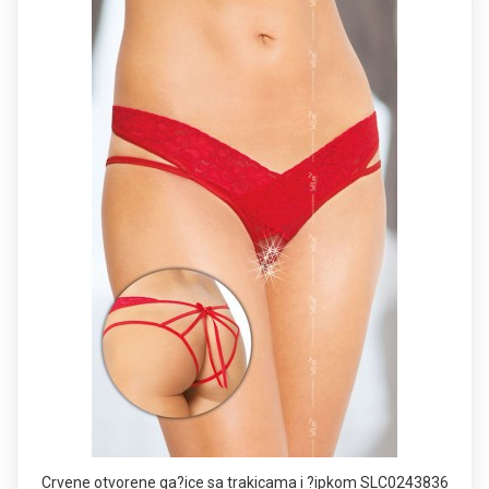
Crvene otvorene ga?ice sa trakicama i ?ipkom SLC0243836