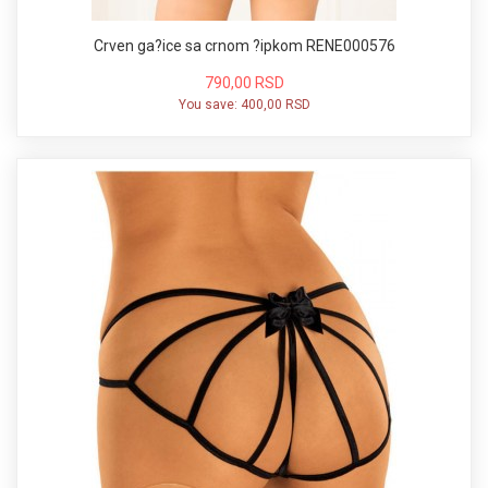
Crven ga?ice sa crnom ?ipkom RENE000576
790,00 RSD
You save:
400,00 RSD