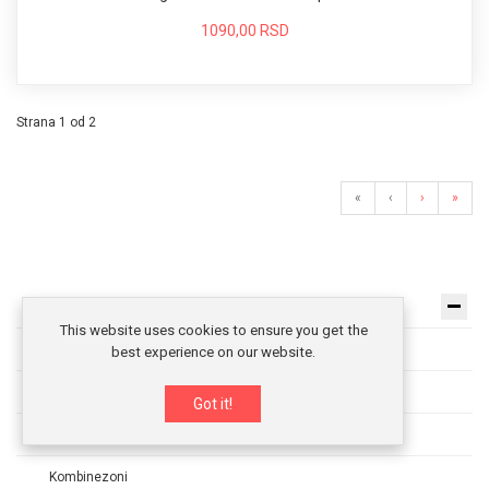
1090,00 RSD
Strana 1 od 2
«
‹
›
»
Ženski seksi veš
This website uses cookies to ensure you get the
Ženske tange
best experience on our website.
Ženske ga?ice
Got it!
Bebi dol
Kombinezoni