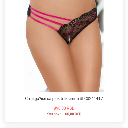
Crne ga?ice sa pink trakicama SLC0241417
890,00 RSD
You save:
100,00 RSD