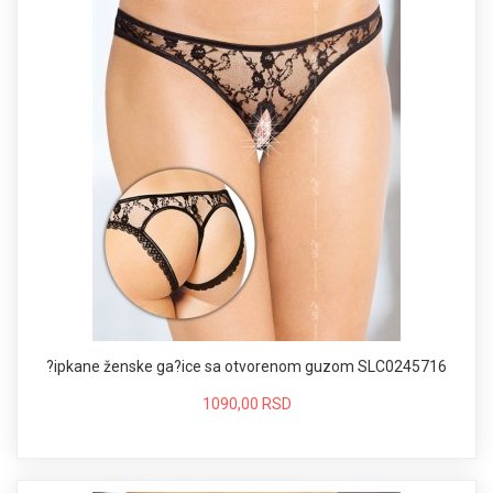
?ipkane ženske ga?ice sa otvorenom guzom SLC0245716
1090,00 RSD