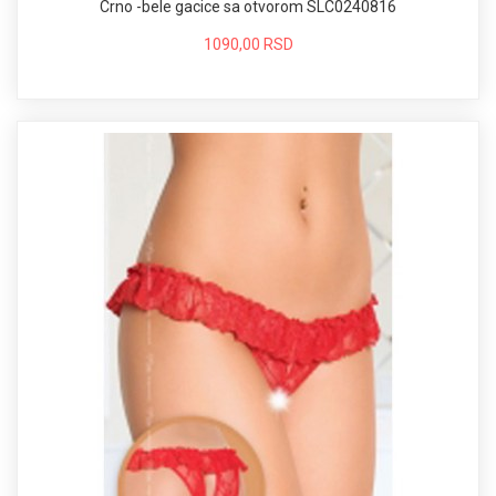
Crno -bele gacice sa otvorom SLC0240816
1090,00 RSD