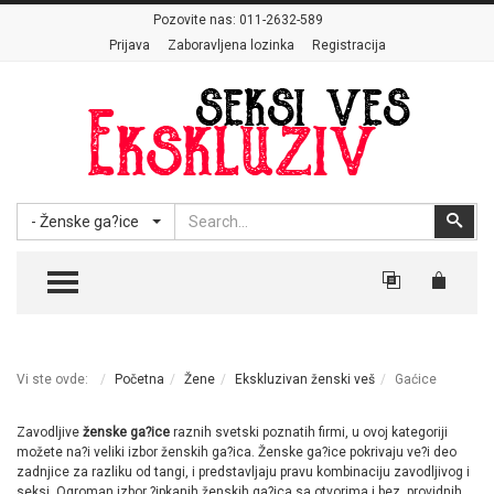
Pozovite nas:
011-2632-589
Prijava
Zaboravljena lozinka
Registracija
Search
Sear
- Ženske ga?ice
TOGGLE MENU
Vi ste ovde:
Početna
Žene
Ekskluzivan ženski veš
Gaćice
Zavodljive
ženske ga?ice
raznih svetski poznatih firmi, u ovoj kategoriji
možete na?i veliki izbor ženskih ga?ica. Ženske ga?ice pokrivaju ve?i deo
zadnjice za razliku od tangi, i predstavljaju pravu kombinaciju zavodljivog i
seksi. Ogroman izbor ?ipkanih ženskih ga?ica sa otvorima i bez, providnih